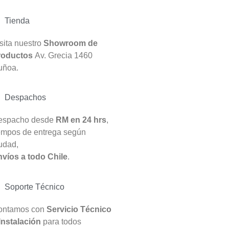
Tienda
sita nuestro
Showroom de
roductos
Av. Grecia 1460
uñoa.
Despachos
espacho desde
RM en 24 hrs
,
empos de entrega según
udad,
víos a todo Chile
.
Soporte Técnico
ontamos con
Servicio Técnico
Instalación
para todos