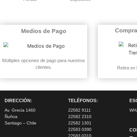
Compra
Medios de Pago
Múltiples opciones de pago para nuestros
clientes.
Retira en 
DIRECCIÓN:
TELÉFONOS:
ES
Av. Grecia 1460
22582 9111
WH
Ñuñoa
22582 2310
Santiago – Chile
22582 1301
22583 0390
CO
22583 0310