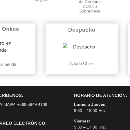
de Carbono
CO2 de
Sobremesa
 Online
Despacho
A todo Chile.
la Tienda.
CRÍBENOS:
HORARIO DE ATENCIÓN:
ATSAPP:
+569 5649 4108
Lunes a Jueves:
9:30 – 18:00 Hrs.
Viernes:
RREO ELECTRÓNICO:
9:30 – 17:00 Hrs.