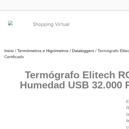
Inicio
/
Termómetros e Higrómetros
/
Dataloggers
/ Termógrafo Elit
Certificado
Termógrafo Elitech R
Humedad USB 32.000 Re
E
R
l
t
c