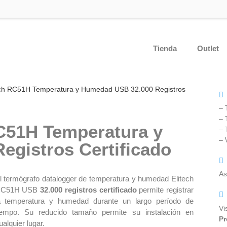
Tienda
Outlet
ech RC51H Temperatura y Humedad USB 32.000 Registros
– 
– 
C51H Temperatura y
– 
–
gistros Certificado
As
l termógrafo datalogger de temperatura y humedad Elitech
C51H USB
32.000 registros certificado
permite registrar
a temperatura y humedad durante un largo período de
Vi
iempo. Su reducido tamaño permite su instalación en
Pr
ualquier lugar.