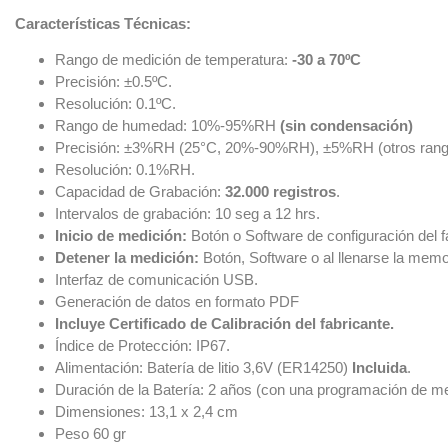
Características Técnicas:
Rango de medición de temperatura:
-30 a 70ºC
Precisión: ±0.5ºC.
Resolución: 0.1ºC.
Rango de humedad: 10%-95%RH
(sin condensación)
Precisión: ±3%RH (25°C, 20%-90%RH), ±5%RH (otros rang
Resolución: 0.1%RH.
Capacidad de Grabación:
32.000 registros
.
Intervalos de grabación: 10 seg a 12 hrs.
Inicio de medición:
Botón o Software de configuración del f
Detener la medición:
Botón, Software o al llenarse la memor
Interfaz de comunicación USB.
Generación de datos en formato PDF
Incluye Certificado de Calibración del fabricante.
Índice de Protección: IP67.
Alimentación: Batería de litio 3,6V (ER14250)
Incluida
.
Duración de la Batería: 2 años (con una programación de me
Dimensiones: 13,1 x 2,4 cm
Peso 60 gr