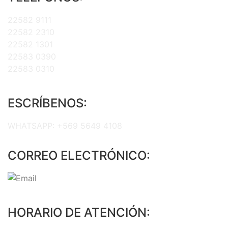
22582 9111
22582 2310
22582 1301
22583 0390
22583 0310
ESCRÍBENOS:
WHATSAPP:
+569 5649 4108
CORREO ELECTRÓNICO:
HORARIO DE ATENCIÓN: