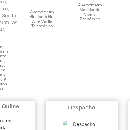
Anemómetro
Medidor de
Anemómetro
Viento
Bluetooth Hot
Económico
Wire Varilla
Telescópica
ter
5 en
tro,
ro,
ro,
ro,
o y
po K
uras
as
 Online
Despacho