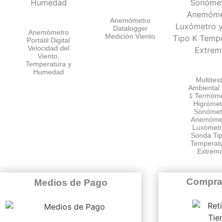
Anemómetro
Datalogger
Anemómetro
Medición Viento
Portátil Digital
Velocidad del
Viento,
Temperatura y
Humedad
Multites
Ambiental 
1 Termóme
Higrómet
Sonómet
Anemómet
Luxómetr
Sonda Ti
Temperat
Extrem
Compra
Medios de Pago