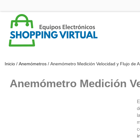
Inicio
/
Anemómetros
/ Anemómetro Medición Velocidad y Flujo de A
Anemómetro Medición Vel
E
d
l
m
c
i