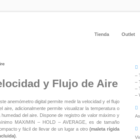
Tienda
Outlet
ire
– 
ocidad y Flujo de Aire
– 
– 
–
ste anemómetro digital permite medir la velocidad y el flujo
el aire, adicionalmente permite visualizar la temperatura o
a humedad del aire. Dispone de registro de valor máximo y
As
ínimo MAX/MIN – HOLD – AVERAGE, es de tamaño
ompacto y fácil de llevar de un lugar a otro
(maleta rígida
ncluida)
.
Vi